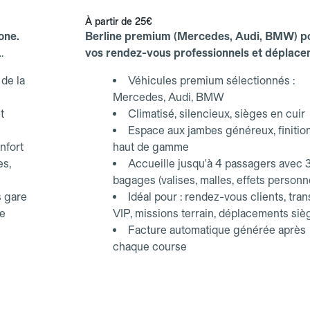
À partir de
25€
one.
Berline premium (Mercedes, Audi, BMW) p
vos rendez-vous professionnels et déplac
d'affaires.
de la
Véhicules premium sélectionnés :
Mercedes, Audi, BMW
t
Climatisé, silencieux, sièges en cuir
Espace aux jambes généreux, finitio
nfort
haut de gamme
es,
Accueille jusqu'à 4 passagers avec 
bagages (valises, malles, effets personn
s gare
Idéal pour : rendez-vous clients, tran
ce
VIP, missions terrain, déplacements siè
Facture automatique générée après
chaque course