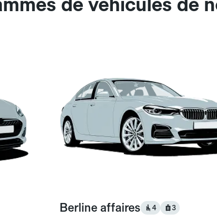
gammes de véhicules de 
Berline affaires
4
3