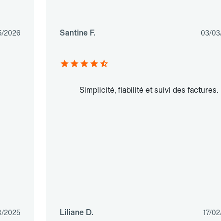
Santine F.
5/2026
03/03
Simplicité, fiabilité et suivi des factures.
Liliane D.
8/2025
17/02