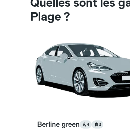
Quelles sont les 
Plage ?
Berline green
4
3