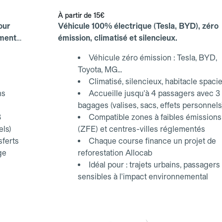
À partir de
15€
our
Véhicule 100% électrique (Tesla, BYD), zéro
ements
émission, climatisé et silencieux.
Véhicule zéro émission : Tesla, BYD,
Toyota, MG...
Climatisé, silencieux, habitacle spaci
ns
Accueille jusqu'à 4 passagers avec 3
bagages (valises, sacs, effets personnels
3
Compatible zones à faibles émissions
els)
(ZFE) et centres-villes réglementés
sferts
Chaque course finance un projet de
ge
reforestation Allocab
Idéal pour : trajets urbains, passagers
sensibles à l'impact environnemental