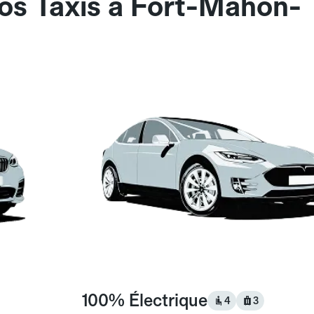
nos Taxis à Fort-Mahon-
100% Électrique
4
3