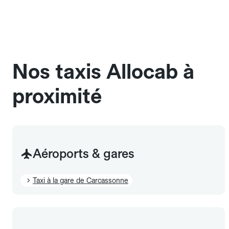
une cage ou une caisse de transport adaptée.
Pensez à le signaler dans le champ "Message au
chauffeur". Les chiens d'assistance sont acceptés
sans cage ni frais supplémentaire, mais doivent
également être mentionnés à l'avance.
Nos taxis Allocab à
proximité
Aéroports & gares
Taxi à la gare de Carcassonne