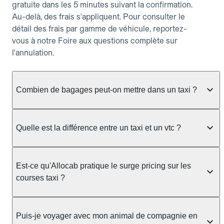
gratuite dans les 5 minutes suivant la confirmation.
Au-delà, des frais s'appliquent. Pour consulter le
détail des frais par gamme de véhicule, reportez-
vous à notre Foire aux questions complète sur
l'annulation.
Combien de bagages peut-on mettre dans un taxi ?
La capacité dépend du véhicule taxi disponible : un
taxi berline accueille en général jusqu'à 3 bagages
Quelle est la différence entre un taxi et un vtc ?
de taille moyenne. Pour des bagages volumineux
ou nombreux, précisez-le dans le champ "Message
Le taxi est un service réglementé qui peut vous
au chauffeur" lors de la réservation. Le prix n'est
prendre en charge directement dans la rue, à une
Est-ce qu'Allocab pratique le surge pricing sur les
pas impacté par le nombre de bagages.
station ou sur réservation, avec un tarif au
courses taxi ?
compteur. Le VTC fonctionne uniquement sur
réservation et propose un prix fixe annoncé à
Non. Le tarif des taxis est encadré par la
l'avance. Chez Allocab, réservez facilement votre
réglementation préfectorale et suit un barème
Puis-je voyager avec mon animal de compagnie en