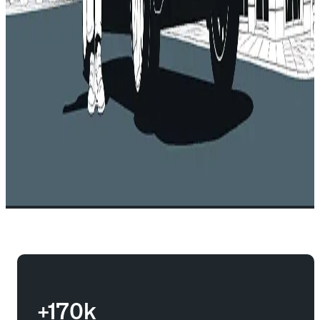
+170k