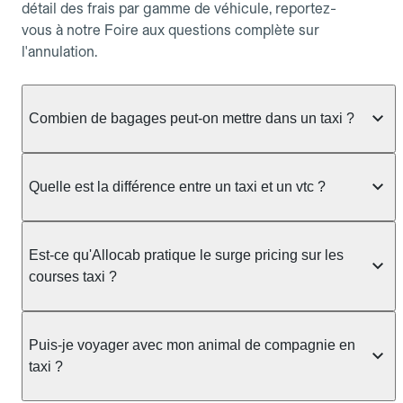
détail des frais par gamme de véhicule, reportez-
vous à notre Foire aux questions complète sur
l'annulation.
Combien de bagages peut-on mettre dans un taxi ?
La capacité dépend du véhicule taxi disponible : un
taxi berline accueille en général jusqu'à 3 bagages
Quelle est la différence entre un taxi et un vtc ?
de taille moyenne. Pour des bagages volumineux
ou nombreux, précisez-le dans le champ "Message
Le taxi est un service réglementé qui peut vous
au chauffeur" lors de la réservation. Le prix n'est
prendre en charge directement dans la rue, à une
Est-ce qu'Allocab pratique le surge pricing sur les
pas impacté par le nombre de bagages.
station ou sur réservation, avec un tarif au
courses taxi ?
compteur. Le VTC fonctionne uniquement sur
réservation et propose un prix fixe annoncé à
Non. Le tarif des taxis est encadré par la
l'avance. Chez Allocab, réservez facilement votre
réglementation préfectorale et suit un barème
Puis-je voyager avec mon animal de compagnie en
taxi.
officiel : il protège des hausses liées à la demande.
taxi ?
Chez Allocab, le prix estimé est affiché avant la