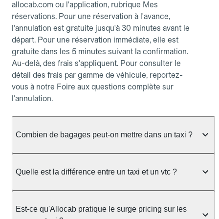
allocab.com ou l'application, rubrique Mes
réservations. Pour une réservation à l'avance,
l'annulation est gratuite jusqu'à 30 minutes avant le
départ. Pour une réservation immédiate, elle est
gratuite dans les 5 minutes suivant la confirmation.
Au-delà, des frais s'appliquent. Pour consulter le
détail des frais par gamme de véhicule, reportez-
vous à notre Foire aux questions complète sur
l'annulation.
Combien de bagages peut-on mettre dans un taxi ?
La capacité dépend du véhicule taxi disponible : un
taxi berline accueille en général jusqu'à 3 bagages
Quelle est la différence entre un taxi et un vtc ?
de taille moyenne. Pour des bagages volumineux
ou nombreux, précisez-le dans le champ "Message
Le taxi est un service réglementé qui peut vous
au chauffeur" lors de la réservation. Le prix n'est
prendre en charge directement dans la rue, à une
Est-ce qu'Allocab pratique le surge pricing sur les
pas impacté par le nombre de bagages.