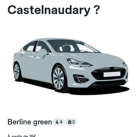
Castelnaudary ?
Berline green
4
3
À partir de
15€