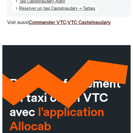
Taxi Castelnaudary Agen
Réserver un taxi Castelnaudary → Tarbes
Voir aussi
Commander VTC
VTC Castelnaudary
›
Réservez facilement
un taxi ou un VTC
avec
l’application
Allocab