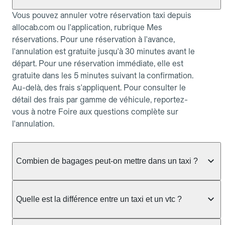
Vous pouvez annuler votre réservation taxi depuis
allocab.com ou l'application, rubrique Mes
réservations. Pour une réservation à l'avance,
l'annulation est gratuite jusqu'à 30 minutes avant le
départ. Pour une réservation immédiate, elle est
gratuite dans les 5 minutes suivant la confirmation.
Au-delà, des frais s'appliquent. Pour consulter le
détail des frais par gamme de véhicule, reportez-
vous à notre Foire aux questions complète sur
l'annulation.
Combien de bagages peut-on mettre dans un taxi ?
La capacité dépend du véhicule taxi disponible : un
taxi berline accueille en général jusqu'à 3 bagages
Quelle est la différence entre un taxi et un vtc ?
de taille moyenne. Pour des bagages volumineux
ou nombreux, précisez-le dans le champ "Message
Le taxi est un service réglementé qui peut vous