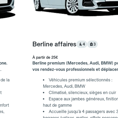
Berline affaires
4
3
À partir de
25€
one.
Berline premium (Mercedes, Audi, BMW) p
vos rendez-vous professionnels et déplac
d'affaires.
de la
Véhicules premium sélectionnés :
Mercedes, Audi, BMW
t
Climatisé, silencieux, sièges en cuir
Espace aux jambes généreux, finitio
nfort
haut de gamme
es,
Accueille jusqu'à 4 passagers avec 
bagages (valises, malles, effets personn