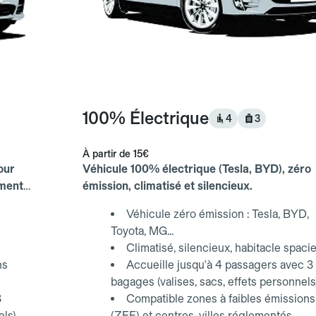
100% Électrique
4
3
À partir de
15€
our
Véhicule 100% électrique (Tesla, BYD), zéro
ements
émission, climatisé et silencieux.
Véhicule zéro émission : Tesla, BYD,
Toyota, MG...
Climatisé, silencieux, habitacle spaci
ns
Accueille jusqu'à 4 passagers avec 3
bagages (valises, sacs, effets personnels
3
Compatible zones à faibles émissions
els)
(ZFE) et centres-villes réglementés