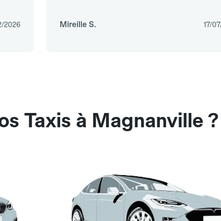
Mireille S.
2/2026
17/0
os Taxis à Magnanville ?