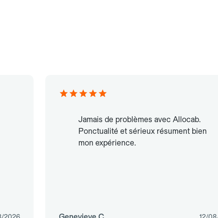
Jamais de problèmes avec Allocab.
Ponctualité et sérieux résument bien
mon expérience.
Genevieve C.
3/2026
12/08