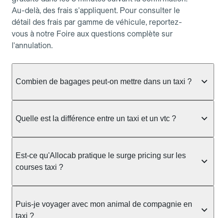
Au-delà, des frais s'appliquent. Pour consulter le
détail des frais par gamme de véhicule, reportez-
vous à notre Foire aux questions complète sur
l'annulation.
Combien de bagages peut-on mettre dans un taxi ?
La capacité dépend du véhicule taxi disponible : un
taxi berline accueille en général jusqu'à 3 bagages
Quelle est la différence entre un taxi et un vtc ?
de taille moyenne. Pour des bagages volumineux
ou nombreux, précisez-le dans le champ "Message
Le taxi est un service réglementé qui peut vous
au chauffeur" lors de la réservation. Le prix n'est
prendre en charge directement dans la rue, à une
Est-ce qu'Allocab pratique le surge pricing sur les
pas impacté par le nombre de bagages.
station ou sur réservation, avec un tarif au
courses taxi ?
compteur. Le VTC fonctionne uniquement sur
réservation et propose un prix fixe annoncé à
Non. Le tarif des taxis est encadré par la
l'avance. Chez Allocab, réservez facilement votre
réglementation préfectorale et suit un barème
Puis-je voyager avec mon animal de compagnie en
taxi.
officiel : il protège des hausses liées à la demande.
taxi ?