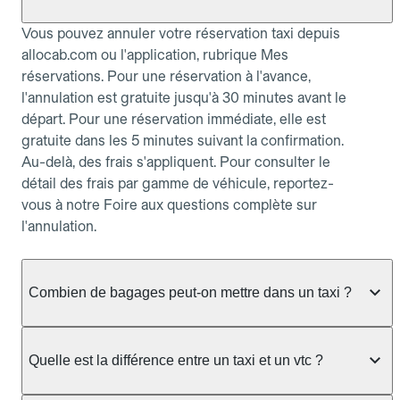
Vous pouvez annuler votre réservation taxi depuis
allocab.com ou l'application, rubrique Mes
réservations. Pour une réservation à l'avance,
l'annulation est gratuite jusqu'à 30 minutes avant le
départ. Pour une réservation immédiate, elle est
gratuite dans les 5 minutes suivant la confirmation.
Au-delà, des frais s'appliquent. Pour consulter le
détail des frais par gamme de véhicule, reportez-
vous à notre Foire aux questions complète sur
l'annulation.
Combien de bagages peut-on mettre dans un taxi ?
La capacité dépend du véhicule taxi disponible : un
taxi berline accueille en général jusqu'à 3 bagages
Quelle est la différence entre un taxi et un vtc ?
de taille moyenne. Pour des bagages volumineux