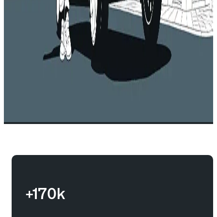
+170k