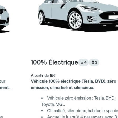
100% Électrique
4
3
À partir de
15€
our
Véhicule 100% électrique (Tesla, BYD), zéro
ements
émission, climatisé et silencieux.
Véhicule zéro émission : Tesla, BYD,
Toyota, MG...
Climatisé, silencieux, habitacle spaci
ns
Accueille jusqu'à 4 passagers avec 3