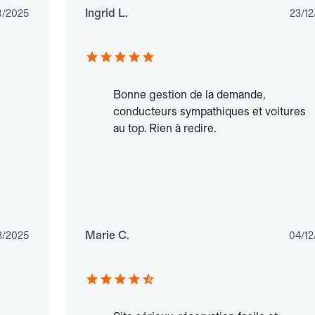
Ingrid L.
8/2025
23/12
Bonne gestion de la demande,
conducteurs sympathiques et voitures
au top. Rien à redire.
Marie C.
3/2025
04/12