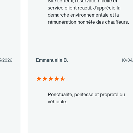
Site sérieux, réservation facile et
service client réactif. J'apprécie la
démarche environnementale et la
rémunération honnête des chauffeurs.
Emmanuelle B.
5/2026
10/04
Ponctualité, politesse et propreté du
véhicule.