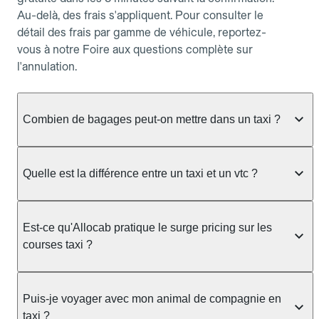
Au-delà, des frais s'appliquent. Pour consulter le
détail des frais par gamme de véhicule, reportez-
vous à notre Foire aux questions complète sur
l'annulation.
Combien de bagages peut-on mettre dans un taxi ?
La capacité dépend du véhicule taxi disponible : un
taxi berline accueille en général jusqu'à 3 bagages
Quelle est la différence entre un taxi et un vtc ?
de taille moyenne. Pour des bagages volumineux
ou nombreux, précisez-le dans le champ "Message
Le taxi est un service réglementé qui peut vous
au chauffeur" lors de la réservation. Le prix n'est
prendre en charge directement dans la rue, à une
Est-ce qu'Allocab pratique le surge pricing sur les
pas impacté par le nombre de bagages.
station ou sur réservation, avec un tarif au
courses taxi ?
compteur. Le VTC fonctionne uniquement sur
réservation et propose un prix fixe annoncé à
Non. Le tarif des taxis est encadré par la
l'avance. Chez Allocab, réservez facilement votre
réglementation préfectorale et suit un barème
Puis-je voyager avec mon animal de compagnie en
taxi.
officiel : il protège des hausses liées à la demande.
taxi ?