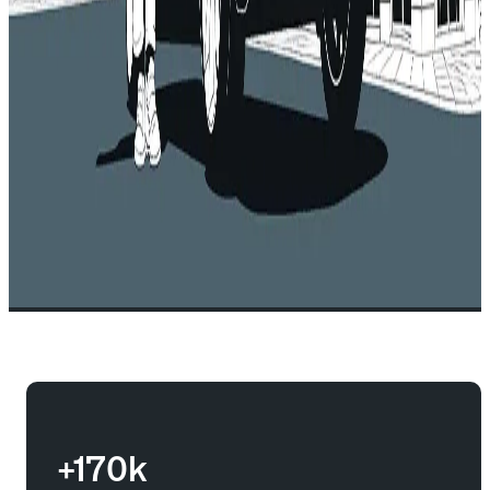
+170k