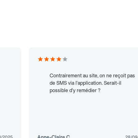
Contrairement au site, on ne reçoit pas
de SMS via l'application. Serait-il
possible d'y remédier ?
Anne-Claire C.
3/2025
28/09