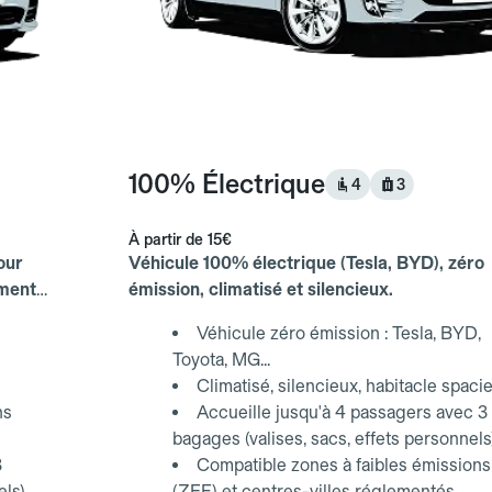
100% Électrique
4
3
À partir de
15€
our
Véhicule 100% électrique (Tesla, BYD), zéro
ements
émission, climatisé et silencieux.
Véhicule zéro émission : Tesla, BYD,
Toyota, MG...
Climatisé, silencieux, habitacle spaci
ns
Accueille jusqu'à 4 passagers avec 3
bagages (valises, sacs, effets personnels
3
Compatible zones à faibles émissions
els)
(ZFE) et centres-villes réglementés