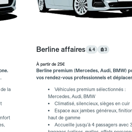
Berline affaires
4
3
À partir de
25€
one.
Berline premium (Mercedes, Audi, BMW) p
vos rendez-vous professionnels et déplac
d'affaires.
de la
Véhicules premium sélectionnés :
Mercedes, Audi, BMW
t
Climatisé, silencieux, sièges en cuir
Espace aux jambes généreux, finitio
nfort
haut de gamme
es,
Accueille jusqu'à 4 passagers avec 
bagages (valises, malles, effets personn