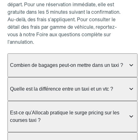
départ. Pour une réservation immédiate, elle est
gratuite dans les 5 minutes suivant la confirmation.
Au-delà, des frais s'appliquent. Pour consulter le
détail des frais par gamme de véhicule, reportez-
vous à notre Foire aux questions complète sur
l'annulation.
Combien de bagages peut-on mettre dans un taxi ?
La capacité dépend du véhicule taxi disponible : un
taxi berline accueille en général jusqu'à 3 bagages
Quelle est la différence entre un taxi et un vtc ?
de taille moyenne. Pour des bagages volumineux
ou nombreux, précisez-le dans le champ "Message
Le taxi est un service réglementé qui peut vous
au chauffeur" lors de la réservation. Le prix n'est
prendre en charge directement dans la rue, à une
Est-ce qu'Allocab pratique le surge pricing sur les
pas impacté par le nombre de bagages.
station ou sur réservation, avec un tarif au
courses taxi ?
compteur. Le VTC fonctionne uniquement sur
réservation et propose un prix fixe annoncé à
Non. Le tarif des taxis est encadré par la