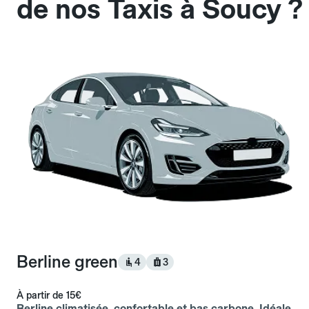
de nos Taxis à Soucy ?
Berline green
4
3
À partir de
15€
Berline climatisée, confortable et bas carbone. Idéale