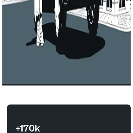
+170k