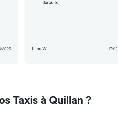
déroulé.
Lilou W.
4/2025
17/02
s Taxis à Quillan ?