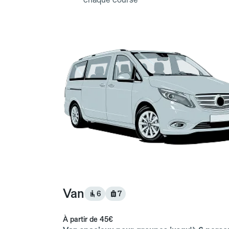
Van
6
7
À partir de
45€