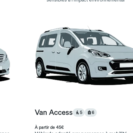
Van Access
5
6
À partir de
45€