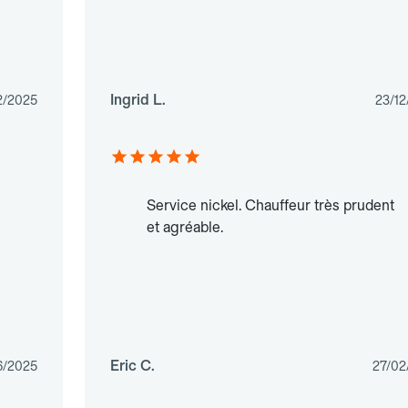
Ingrid L.
2/2025
23/12
Service nickel. Chauffeur très prudent
et agréable.
Eric C.
6/2025
27/02