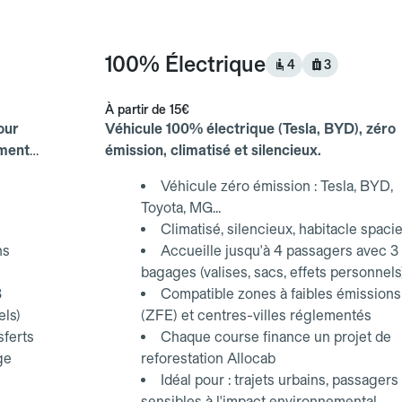
100% Électrique
4
3
À partir de
15€
our
Véhicule 100% électrique (Tesla, BYD), zéro
ements
émission, climatisé et silencieux.
Véhicule zéro émission : Tesla, BYD,
Toyota, MG...
Climatisé, silencieux, habitacle spaci
ns
Accueille jusqu'à 4 passagers avec 3
bagages (valises, sacs, effets personnels
3
Compatible zones à faibles émissions
els)
(ZFE) et centres-villes réglementés
sferts
Chaque course finance un projet de
ge
reforestation Allocab
Idéal pour : trajets urbains, passagers
sensibles à l'impact environnemental