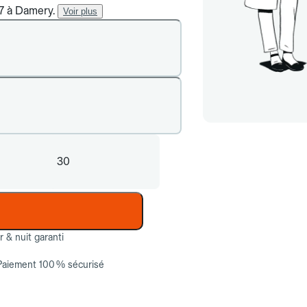
/7 à Damery.
Voir plus
30
ur & nuit garanti
Paiement 100 % sécurisé