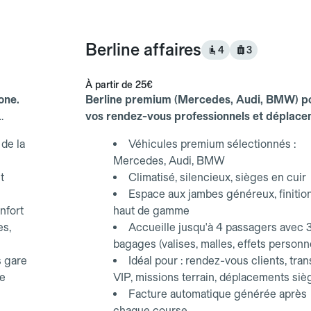
Berline affaires
4
3
À partir de
25€
one.
Berline premium (Mercedes, Audi, BMW) p
vos rendez-vous professionnels et déplac
d'affaires.
de la
Véhicules premium sélectionnés :
Mercedes, Audi, BMW
t
Climatisé, silencieux, sièges en cuir
Espace aux jambes généreux, finitio
nfort
haut de gamme
es,
Accueille jusqu'à 4 passagers avec 
bagages (valises, malles, effets personn
s gare
Idéal pour : rendez-vous clients, tran
ce
VIP, missions terrain, déplacements siè
Facture automatique générée après
chaque course