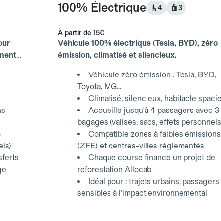
100% Électrique
4
3
À partir de
15€
our
Véhicule 100% électrique (Tesla, BYD), zéro
ements
émission, climatisé et silencieux.
Véhicule zéro émission : Tesla, BYD,
Toyota, MG...
Climatisé, silencieux, habitacle spaci
ns
Accueille jusqu'à 4 passagers avec 3
bagages (valises, sacs, effets personnels
3
Compatible zones à faibles émissions
els)
(ZFE) et centres-villes réglementés
sferts
Chaque course finance un projet de
ge
reforestation Allocab
Idéal pour : trajets urbains, passagers
sensibles à l'impact environnemental