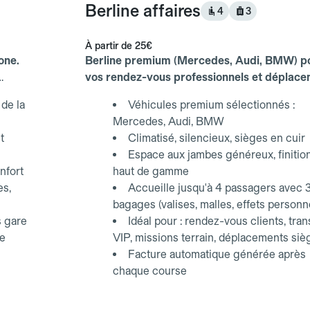
Berline affaires
4
3
À partir de
25€
one.
Berline premium (Mercedes, Audi, BMW) p
vos rendez-vous professionnels et déplac
d'affaires.
de la
Véhicules premium sélectionnés :
Mercedes, Audi, BMW
t
Climatisé, silencieux, sièges en cuir
Espace aux jambes généreux, finitio
nfort
haut de gamme
es,
Accueille jusqu'à 4 passagers avec 
bagages (valises, malles, effets personn
s gare
Idéal pour : rendez-vous clients, tran
ce
VIP, missions terrain, déplacements siè
Facture automatique générée après
chaque course