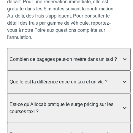
départ. Pour une réservation immédiate, elle est
gratuite dans les 5 minutes suivant la confirmation.
Au-delà, des frais s'appliquent. Pour consulter le
détail des frais par gamme de véhicule, reportez-
vous à notre Foire aux questions complète sur
l'annulation.
Combien de bagages peut-on mettre dans un taxi ?
La capacité dépend du véhicule taxi disponible : un
taxi berline accueille en général jusqu'à 3 bagages
Quelle est la différence entre un taxi et un vtc ?
de taille moyenne. Pour des bagages volumineux
ou nombreux, précisez-le dans le champ "Message
Le taxi est un service réglementé qui peut vous
au chauffeur" lors de la réservation. Le prix n'est
prendre en charge directement dans la rue, à une
Est-ce qu'Allocab pratique le surge pricing sur les
pas impacté par le nombre de bagages.
station ou sur réservation, avec un tarif au
courses taxi ?
compteur. Le VTC fonctionne uniquement sur
réservation et propose un prix fixe annoncé à
Non. Le tarif des taxis est encadré par la
l'avance. Chez Allocab, réservez facilement votre