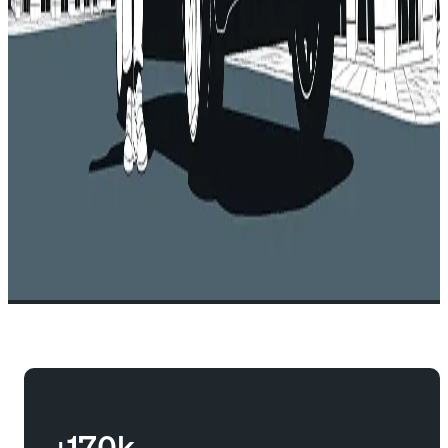
+170k