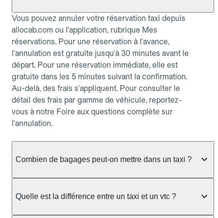
Vous pouvez annuler votre réservation taxi depuis
allocab.com ou l'application, rubrique Mes
réservations. Pour une réservation à l'avance,
l'annulation est gratuite jusqu'à 30 minutes avant le
départ. Pour une réservation immédiate, elle est
gratuite dans les 5 minutes suivant la confirmation.
Au-delà, des frais s'appliquent. Pour consulter le
détail des frais par gamme de véhicule, reportez-
vous à notre Foire aux questions complète sur
l'annulation.
Combien de bagages peut-on mettre dans un taxi ?
La capacité dépend du véhicule taxi disponible : un
taxi berline accueille en général jusqu'à 3 bagages
Quelle est la différence entre un taxi et un vtc ?
de taille moyenne. Pour des bagages volumineux