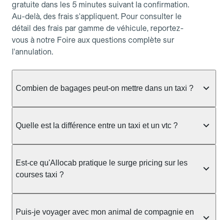
gratuite dans les 5 minutes suivant la confirmation.
Au-delà, des frais s'appliquent. Pour consulter le
détail des frais par gamme de véhicule, reportez-
vous à notre Foire aux questions complète sur
l'annulation.
Combien de bagages peut-on mettre dans un taxi ?
La capacité dépend du véhicule taxi disponible : un
taxi berline accueille en général jusqu'à 3 bagages
Quelle est la différence entre un taxi et un vtc ?
de taille moyenne. Pour des bagages volumineux
ou nombreux, précisez-le dans le champ "Message
Le taxi est un service réglementé qui peut vous
au chauffeur" lors de la réservation. Le prix n'est
prendre en charge directement dans la rue, à une
Est-ce qu'Allocab pratique le surge pricing sur les
pas impacté par le nombre de bagages.
station ou sur réservation, avec un tarif au
courses taxi ?
compteur. Le VTC fonctionne uniquement sur
réservation et propose un prix fixe annoncé à
Non. Le tarif des taxis est encadré par la
l'avance. Chez Allocab, réservez facilement votre
réglementation préfectorale et suit un barème
Puis-je voyager avec mon animal de compagnie en