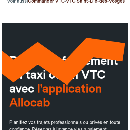
Voir aussi
Commander VTC
VTC Saint-Dié-des-Vosges
›
Réservez facilement
un taxi ou un VTC
avec
l’application
Allocab
Planifiez vos trajets professionnels ou privés en toute
confiance. Réservez à l’avance via un paiement