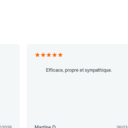
Efficace, propre et sympathique.
Martine D.
2/2026
26/03