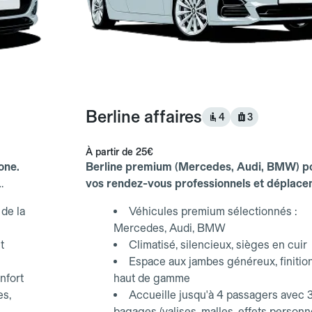
Berline affaires
4
3
À partir de
25€
one.
Berline premium (Mercedes, Audi, BMW) p
vos rendez-vous professionnels et déplac
d'affaires.
de la
Véhicules premium sélectionnés :
Mercedes, Audi, BMW
t
Climatisé, silencieux, sièges en cuir
Espace aux jambes généreux, finitio
nfort
haut de gamme
es,
Accueille jusqu'à 4 passagers avec 
bagages (valises, malles, effets personn