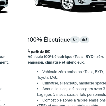
100% Électrique
4
3
À partir de
15€
our
Véhicule 100% électrique (Tesla, BYD), zéro
ements
émission, climatisé et silencieux.
Véhicule zéro émission : Tesla, BYD,
Toyota, MG...
Climatisé, silencieux, habitacle spaci
ns
Accueille jusqu'à 4 passagers avec 3
bagages (valises, sacs, effets personnels
3
Compatible zones à faibles émissions
els)
(ZFE) et centres-villes réglementés