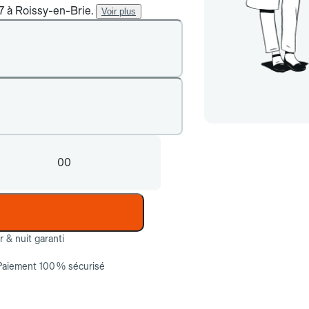
/7 à Roissy-en-Brie.
Voir plus
00
ur & nuit garanti
Paiement 100 % sécurisé