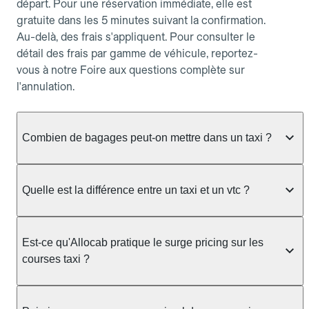
départ. Pour une réservation immédiate, elle est
gratuite dans les 5 minutes suivant la confirmation.
Au-delà, des frais s'appliquent. Pour consulter le
détail des frais par gamme de véhicule, reportez-
vous à notre Foire aux questions complète sur
l'annulation.
Combien de bagages peut-on mettre dans un taxi ?
La capacité dépend du véhicule taxi disponible : un
taxi berline accueille en général jusqu'à 3 bagages
Quelle est la différence entre un taxi et un vtc ?
de taille moyenne. Pour des bagages volumineux
ou nombreux, précisez-le dans le champ "Message
Le taxi est un service réglementé qui peut vous
au chauffeur" lors de la réservation. Le prix n'est
prendre en charge directement dans la rue, à une
Est-ce qu'Allocab pratique le surge pricing sur les
pas impacté par le nombre de bagages.
station ou sur réservation, avec un tarif au
courses taxi ?
compteur. Le VTC fonctionne uniquement sur
réservation et propose un prix fixe annoncé à
Non. Le tarif des taxis est encadré par la
l'avance. Chez Allocab, réservez facilement votre