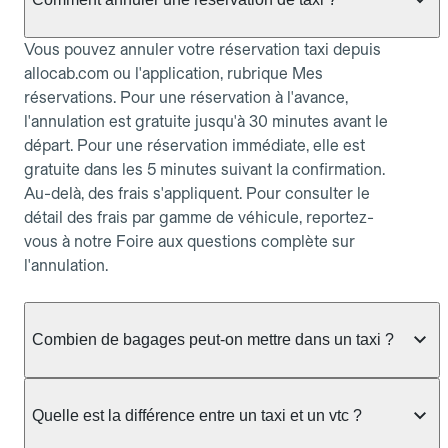
Vous pouvez annuler votre réservation taxi depuis
allocab.com ou l'application, rubrique Mes
réservations. Pour une réservation à l'avance,
l'annulation est gratuite jusqu'à 30 minutes avant le
départ. Pour une réservation immédiate, elle est
gratuite dans les 5 minutes suivant la confirmation.
Au-delà, des frais s'appliquent. Pour consulter le
détail des frais par gamme de véhicule, reportez-
vous à notre Foire aux questions complète sur
l'annulation.
Combien de bagages peut-on mettre dans un taxi ?
La capacité dépend du véhicule taxi disponible : un
taxi berline accueille en général jusqu'à 3 bagages
Quelle est la différence entre un taxi et un vtc ?
de taille moyenne. Pour des bagages volumineux