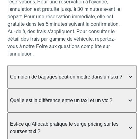
réservations. Pour une réservation à l'avance,
l'annulation est gratuite jusqu'à 30 minutes avant le
départ. Pour une réservation immédiate, elle est
gratuite dans les 5 minutes suivant la confirmation.
Au-delà, des frais s'appliquent. Pour consulter le
détail des frais par gamme de véhicule, reportez-
vous à notre Foire aux questions complète sur
l'annulation.
Combien de bagages peut-on mettre dans un taxi ?
La capacité dépend du véhicule taxi disponible : un
taxi berline accueille en général jusqu'à 3 bagages
Quelle est la différence entre un taxi et un vtc ?
de taille moyenne. Pour des bagages volumineux
ou nombreux, précisez-le dans le champ "Message
Le taxi est un service réglementé qui peut vous
au chauffeur" lors de la réservation. Le prix n'est
prendre en charge directement dans la rue, à une
Est-ce qu'Allocab pratique le surge pricing sur les
pas impacté par le nombre de bagages.
station ou sur réservation, avec un tarif au
courses taxi ?
compteur. Le VTC fonctionne uniquement sur