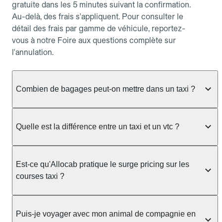
gratuite dans les 5 minutes suivant la confirmation.
Au-delà, des frais s'appliquent. Pour consulter le
détail des frais par gamme de véhicule, reportez-
vous à notre Foire aux questions complète sur
l'annulation.
Combien de bagages peut-on mettre dans un taxi ?
La capacité dépend du véhicule taxi disponible : un
taxi berline accueille en général jusqu'à 3 bagages
Quelle est la différence entre un taxi et un vtc ?
de taille moyenne. Pour des bagages volumineux
ou nombreux, précisez-le dans le champ "Message
Le taxi est un service réglementé qui peut vous
au chauffeur" lors de la réservation. Le prix n'est
prendre en charge directement dans la rue, à une
Est-ce qu'Allocab pratique le surge pricing sur les
pas impacté par le nombre de bagages.
station ou sur réservation, avec un tarif au
courses taxi ?
compteur. Le VTC fonctionne uniquement sur
réservation et propose un prix fixe annoncé à
Non. Le tarif des taxis est encadré par la
l'avance. Chez Allocab, réservez facilement votre
réglementation préfectorale et suit un barème
Puis-je voyager avec mon animal de compagnie en