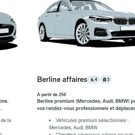
Berline affaires
4
3
À partir de
25€
one.
Berline premium (Mercedes, Audi, BMW) p
vos rendez-vous professionnels et déplac
d'affaires.
de la
Véhicules premium sélectionnés :
Mercedes, Audi, BMW
t
Climatisé, silencieux, sièges en cuir