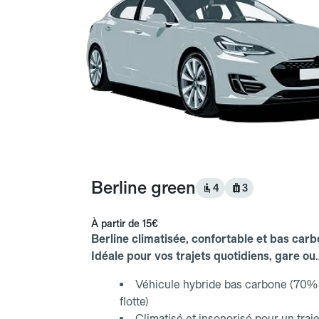
Berline green
4
3
À partir de
15€
Berline climatisée, confortable et bas carb
Idéale pour vos trajets quotidiens, gare ou
aéroport.
Véhicule hybride bas carbone (70% 
flotte)
Climatisé et insonorisé pour un traje