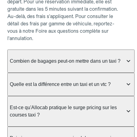
départ. Pour une réservation immédiate, elle est
gratuite dans les 5 minutes suivant la confirmation.
Au-delà, des frais s'appliquent. Pour consulter le
détail des frais par gamme de véhicule, reportez-
vous à notre Foire aux questions complète sur
l'annulation.
Combien de bagages peut-on mettre dans un taxi ?
La capacité dépend du véhicule taxi disponible : un
taxi berline accueille en général jusqu'à 3 bagages
Quelle est la différence entre un taxi et un vtc ?
de taille moyenne. Pour des bagages volumineux
ou nombreux, précisez-le dans le champ "Message
Le taxi est un service réglementé qui peut vous
au chauffeur" lors de la réservation. Le prix n'est
prendre en charge directement dans la rue, à une
Est-ce qu'Allocab pratique le surge pricing sur les
pas impacté par le nombre de bagages.
station ou sur réservation, avec un tarif au
courses taxi ?
compteur. Le VTC fonctionne uniquement sur
réservation et propose un prix fixe annoncé à
Non. Le tarif des taxis est encadré par la
l'avance. Chez Allocab, réservez facilement votre