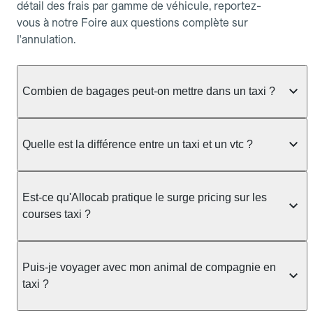
détail des frais par gamme de véhicule, reportez-
vous à notre Foire aux questions complète sur
l'annulation.
Combien de bagages peut-on mettre dans un taxi ?
La capacité dépend du véhicule taxi disponible : un
taxi berline accueille en général jusqu'à 3 bagages
Quelle est la différence entre un taxi et un vtc ?
de taille moyenne. Pour des bagages volumineux
ou nombreux, précisez-le dans le champ "Message
Le taxi est un service réglementé qui peut vous
au chauffeur" lors de la réservation. Le prix n'est
prendre en charge directement dans la rue, à une
Est-ce qu'Allocab pratique le surge pricing sur les
pas impacté par le nombre de bagages.
station ou sur réservation, avec un tarif au
courses taxi ?
compteur. Le VTC fonctionne uniquement sur
réservation et propose un prix fixe annoncé à
Non. Le tarif des taxis est encadré par la
l'avance. Chez Allocab, réservez facilement votre
réglementation préfectorale et suit un barème
Puis-je voyager avec mon animal de compagnie en
taxi.
officiel : il protège des hausses liées à la demande.
taxi ?
Chez Allocab, le prix estimé est affiché avant la