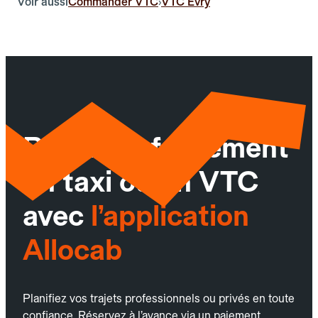
Voir aussi
Commander VTC
VTC Évry
›
Réservez facilement
un taxi ou un VTC
avec
l’application
Allocab
Planifiez vos trajets professionnels ou privés en toute
confiance. Réservez à l’avance via un paiement