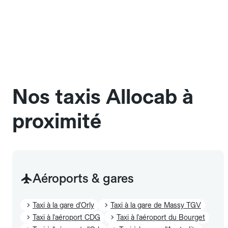
réservation. Seules les majorations légales (nuit,
Oui, les animaux de compagnie sont acceptés à
jours fériés) peuvent s'appliquer.
bord des taxis Allocab, à condition de voyager dans
une cage ou une caisse de transport adaptée.
Pensez à le signaler dans le champ "Message au
chauffeur". Les chiens d'assistance sont acceptés
sans cage ni frais supplémentaire, mais doivent
également être mentionnés à l'avance.
Nos taxis Allocab à
proximité
Aéroports & gares
Taxi à la gare d'Orly
Taxi à la gare de Massy TGV
Taxi à l'aéroport CDG
Taxi à l'aéroport du Bourget