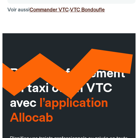
Voir aussi
Commander VTC
VTC Bondoufle
›
Réservez facilement
un taxi ou un VTC
avec
l’application
Allocab