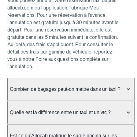
Vous pouvez annuler votre réservation taxi depuis
allocab.com ou l'application, rubrique Mes
réservations. Pour une réservation à l'avance,
l'annulation est gratuite jusqu'à 30 minutes avant le
départ. Pour une réservation immédiate, elle est
gratuite dans les 5 minutes suivant la confirmation.
Au-delà, des frais s'appliquent. Pour consulter le
détail des frais par gamme de véhicule, reportez-
vous à notre Foire aux questions complète sur
l'annulation.
Combien de bagages peut-on mettre dans un taxi ?
La capacité dépend du véhicule taxi disponible : un
taxi berline accueille en général jusqu'à 3 bagages
Quelle est la différence entre un taxi et un vtc ?
de taille moyenne. Pour des bagages volumineux
ou nombreux, précisez-le dans le champ "Message
Le taxi est un service réglementé qui peut vous
au chauffeur" lors de la réservation. Le prix n'est
prendre en charge directement dans la rue, à une
Est-ce qu'Allocab pratique le surge pricing sur les