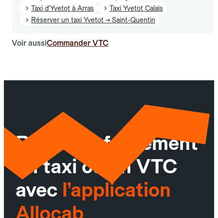
Taxi d'Yvetot à Arras
Taxi Yvetot Calais
Réserver un taxi Yvetot → Saint-Quentin
Voir aussi
Commander VTC
Réservez facilement
un taxi ou un VTC
avec
l’application
Allocab