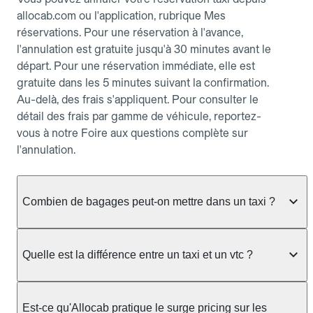
allocab.com ou l'application, rubrique Mes
réservations. Pour une réservation à l'avance,
l'annulation est gratuite jusqu'à 30 minutes avant le
départ. Pour une réservation immédiate, elle est
gratuite dans les 5 minutes suivant la confirmation.
Au-delà, des frais s'appliquent. Pour consulter le
détail des frais par gamme de véhicule, reportez-
vous à notre Foire aux questions complète sur
l'annulation.
Combien de bagages peut-on mettre dans un taxi ?
La capacité dépend du véhicule taxi disponible : un
taxi berline accueille en général jusqu'à 3 bagages
Quelle est la différence entre un taxi et un vtc ?
de taille moyenne. Pour des bagages volumineux
ou nombreux, précisez-le dans le champ "Message
Le taxi est un service réglementé qui peut vous
au chauffeur" lors de la réservation. Le prix n'est
prendre en charge directement dans la rue, à une
Est-ce qu'Allocab pratique le surge pricing sur les