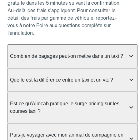
gratuite dans les 5 minutes suivant la confirmation.
Au-delà, des frais s'appliquent. Pour consulter le
détail des frais par gamme de véhicule, reportez-
vous à notre Foire aux questions complète sur
l'annulation.
Combien de bagages peut-on mettre dans un taxi ?
La capacité dépend du véhicule taxi disponible : un
taxi berline accueille en général jusqu'à 3 bagages
Quelle est la différence entre un taxi et un vtc ?
de taille moyenne. Pour des bagages volumineux
ou nombreux, précisez-le dans le champ "Message
Le taxi est un service réglementé qui peut vous
au chauffeur" lors de la réservation. Le prix n'est
prendre en charge directement dans la rue, à une
Est-ce qu'Allocab pratique le surge pricing sur les
pas impacté par le nombre de bagages.
station ou sur réservation, avec un tarif au
courses taxi ?
compteur. Le VTC fonctionne uniquement sur
réservation et propose un prix fixe annoncé à
Non. Le tarif des taxis est encadré par la
l'avance. Chez Allocab, réservez facilement votre
réglementation préfectorale et suit un barème
Puis-je voyager avec mon animal de compagnie en