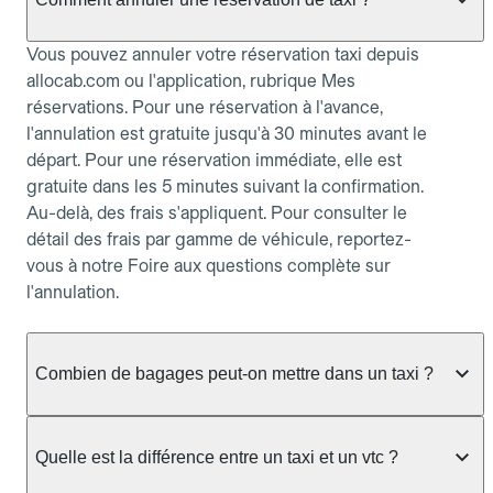
Vous pouvez annuler votre réservation taxi depuis
allocab.com ou l'application, rubrique Mes
réservations. Pour une réservation à l'avance,
l'annulation est gratuite jusqu'à 30 minutes avant le
départ. Pour une réservation immédiate, elle est
gratuite dans les 5 minutes suivant la confirmation.
Au-delà, des frais s'appliquent. Pour consulter le
détail des frais par gamme de véhicule, reportez-
vous à notre Foire aux questions complète sur
l'annulation.
Combien de bagages peut-on mettre dans un taxi ?
La capacité dépend du véhicule taxi disponible : un
taxi berline accueille en général jusqu'à 3 bagages
Quelle est la différence entre un taxi et un vtc ?
de taille moyenne. Pour des bagages volumineux