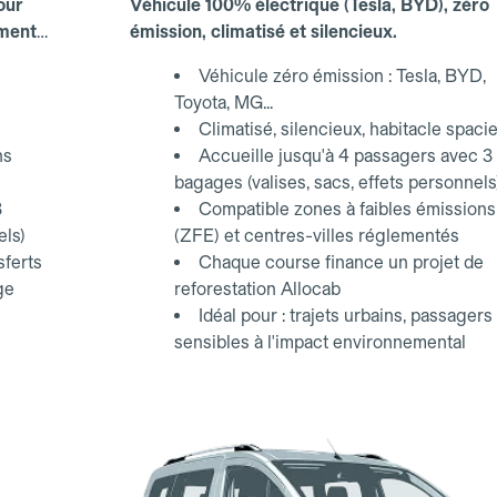
our
Véhicule 100% électrique (Tesla, BYD), zéro
ements
émission, climatisé et silencieux.
Véhicule zéro émission : Tesla, BYD,
Toyota, MG...
Climatisé, silencieux, habitacle spaci
ns
Accueille jusqu'à 4 passagers avec 3
bagages (valises, sacs, effets personnels
3
Compatible zones à faibles émissions
els)
(ZFE) et centres-villes réglementés
sferts
Chaque course finance un projet de
ge
reforestation Allocab
Idéal pour : trajets urbains, passagers
sensibles à l'impact environnemental