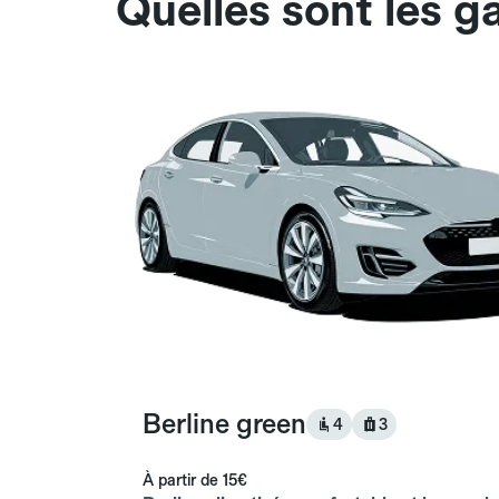
Quelles sont les 
Berline green
4
3
À partir de
15€