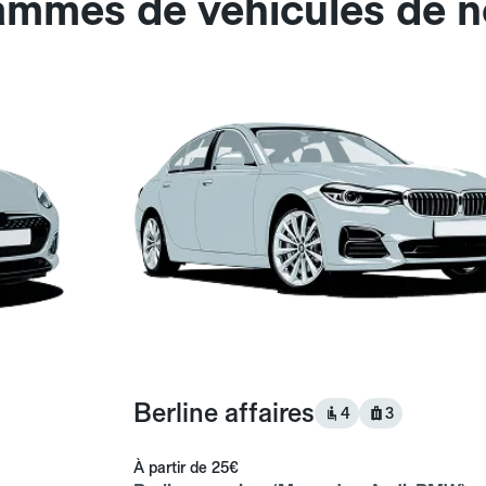
gammes de véhicules de n
Berline affaires
4
3
À partir de
25€