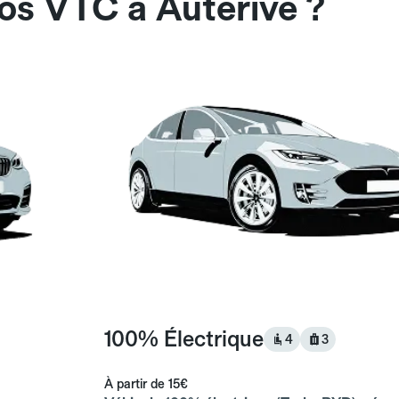
os VTC à Auterive ?
100% Électrique
4
3
À partir de
15€