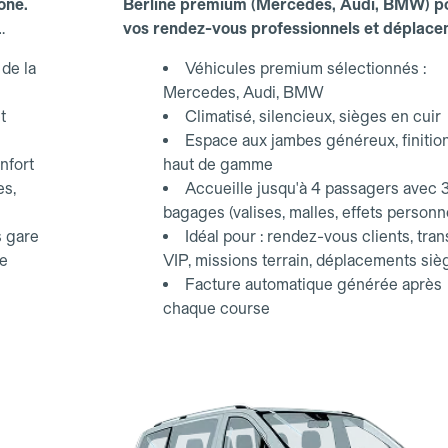
one.
Berline premium (Mercedes, Audi, BMW) p
vos rendez-vous professionnels et déplac
d'affaires.
de la
Véhicules premium sélectionnés :
Mercedes, Audi, BMW
t
Climatisé, silencieux, sièges en cuir
Espace aux jambes généreux, finitio
nfort
haut de gamme
es,
Accueille jusqu'à 4 passagers avec 
bagages (valises, malles, effets personn
s gare
Idéal pour : rendez-vous clients, tran
ce
VIP, missions terrain, déplacements siè
Facture automatique générée après
chaque course