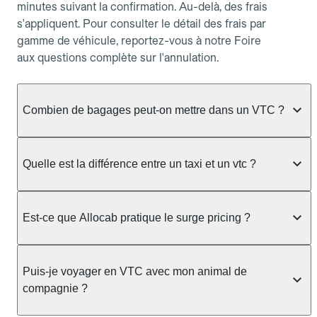
minutes suivant la confirmation. Au-delà, des frais
s'appliquent. Pour consulter le détail des frais par
gamme de véhicule, reportez-vous à notre Foire
aux questions complète sur l'annulation.
Combien de bagages peut-on mettre dans un VTC ?
La capacité varie selon la gamme de véhicule
réservée :
Quelle est la différence entre un taxi et un vtc ?
Berline, Green, Berline Affaires, VAO : jusqu'à 3
Le taxi peut vous prendre en charge directement
bagages de taille moyenne Van : jusqu'à 7 bagages
dans la rue ou à une station, avec un tarif calculé au
Est-ce que Allocab pratique le surge pricing ?
Moto-taxi : jusqu'à 2 bagages cabine TPMR : 1
compteur. Le VTC fonctionne uniquement sur
bagage
réservation préalable et propose un prix fixe connu
Non, Allocab ne pratique pas le surge pricing. Le
à l'avance, sans mauvaise surprise ni frais cachés.
Le prix de la course ne change pas selon le
prix de votre course est calculé et affiché avant la
Puis-je voyager en VTC avec mon animal de
Chez Allocab, tous les chauffeurs sont des
nombre de bagages. Si vous avez des bagages
validation de la réservation, puis fixé définitivement.
compagnie ?
professionnels VTC sélectionnés pour leur
volumineux ou atypiques (poussette, matériel de
Il n'augmente jamais en cas de trafic, de forte