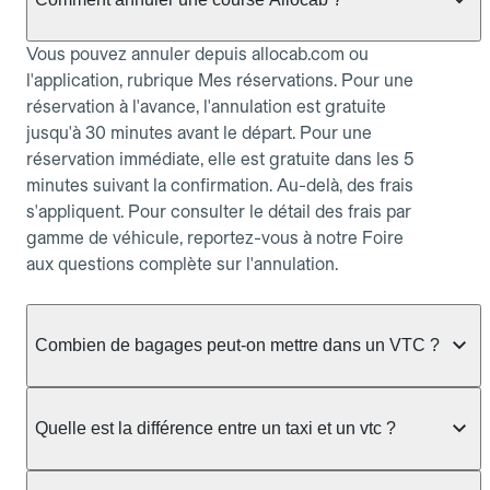
Vous pouvez annuler depuis allocab.com ou
l'application, rubrique Mes réservations. Pour une
réservation à l'avance, l'annulation est gratuite
jusqu'à 30 minutes avant le départ. Pour une
réservation immédiate, elle est gratuite dans les 5
minutes suivant la confirmation. Au-delà, des frais
s'appliquent. Pour consulter le détail des frais par
gamme de véhicule, reportez-vous à notre Foire
aux questions complète sur l'annulation.
Combien de bagages peut-on mettre dans un VTC ?
La capacité varie selon la gamme de véhicule
réservée :
Quelle est la différence entre un taxi et un vtc ?
Berline, Green, Berline Affaires, VAO : jusqu'à 3
Le taxi peut vous prendre en charge directement