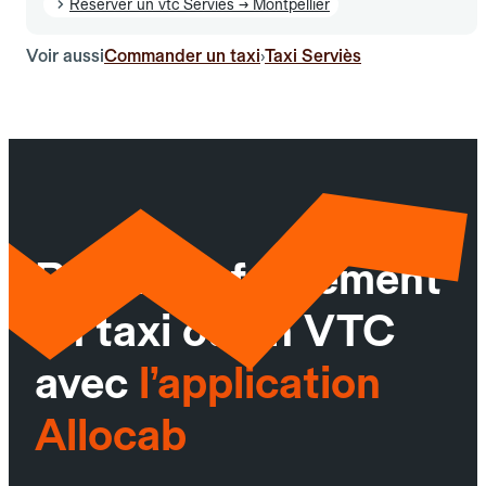
Réserver un vtc Serviès → Montpellier
Voir aussi
Commander un taxi
Taxi Serviès
›
Réservez facilement
un taxi ou un VTC
avec
l’application
Allocab