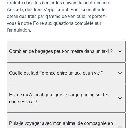
gratuite dans les 5 minutes suivant la confirmation.
Au-delà, des frais s'appliquent. Pour consulter le
détail des frais par gamme de véhicule, reportez-
vous à notre Foire aux questions complète sur
l'annulation.
Combien de bagages peut-on mettre dans un taxi ?
La capacité dépend du véhicule taxi disponible : un
taxi berline accueille en général jusqu'à 3 bagages
Quelle est la différence entre un taxi et un vtc ?
de taille moyenne. Pour des bagages volumineux
ou nombreux, précisez-le dans le champ "Message
Le taxi est un service réglementé qui peut vous
au chauffeur" lors de la réservation. Le prix n'est
prendre en charge directement dans la rue, à une
Est-ce qu'Allocab pratique le surge pricing sur les
pas impacté par le nombre de bagages.
station ou sur réservation, avec un tarif au
courses taxi ?
compteur. Le VTC fonctionne uniquement sur
réservation et propose un prix fixe annoncé à
Non. Le tarif des taxis est encadré par la
l'avance. Chez Allocab, réservez facilement votre
réglementation préfectorale et suit un barème
Puis-je voyager avec mon animal de compagnie en