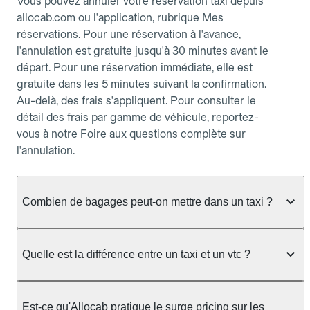
Vous pouvez annuler votre réservation taxi depuis
allocab.com ou l'application, rubrique Mes
réservations. Pour une réservation à l'avance,
l'annulation est gratuite jusqu'à 30 minutes avant le
départ. Pour une réservation immédiate, elle est
gratuite dans les 5 minutes suivant la confirmation.
Au-delà, des frais s'appliquent. Pour consulter le
détail des frais par gamme de véhicule, reportez-
vous à notre Foire aux questions complète sur
l'annulation.
Combien de bagages peut-on mettre dans un taxi ?
La capacité dépend du véhicule taxi disponible : un
taxi berline accueille en général jusqu'à 3 bagages
Quelle est la différence entre un taxi et un vtc ?
de taille moyenne. Pour des bagages volumineux
ou nombreux, précisez-le dans le champ "Message
Le taxi est un service réglementé qui peut vous
au chauffeur" lors de la réservation. Le prix n'est
prendre en charge directement dans la rue, à une
Est-ce qu'Allocab pratique le surge pricing sur les