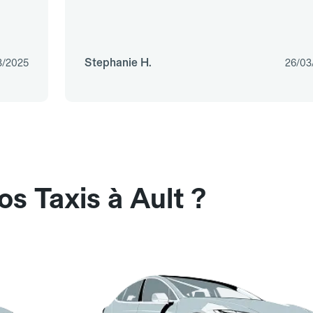
Stephanie H.
3/2025
26/03
s Taxis à Ault ?