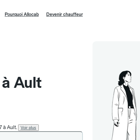
Pourquoi Allocab
Devenir chauffeur
 à Ault
7 à Ault.
Voir plus