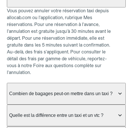
Vous pouvez annuler votre réservation taxi depuis
allocab.com ou l'application, rubrique Mes
réservations. Pour une réservation à l'avance,
l'annulation est gratuite jusqu'à 30 minutes avant le
départ. Pour une réservation immédiate, elle est
gratuite dans les 5 minutes suivant la confirmation.
Au-delà, des frais s'appliquent. Pour consulter le
détail des frais par gamme de véhicule, reportez-
vous à notre Foire aux questions complète sur
l'annulation.
Combien de bagages peut-on mettre dans un taxi ?
La capacité dépend du véhicule taxi disponible : un
taxi berline accueille en général jusqu'à 3 bagages
Quelle est la différence entre un taxi et un vtc ?
de taille moyenne. Pour des bagages volumineux