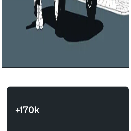
+170k