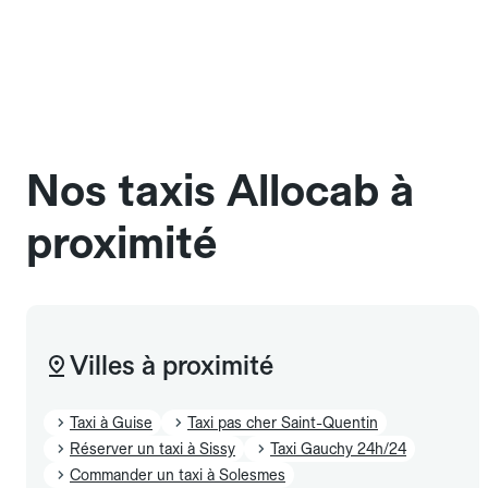
jours fériés) peuvent s'appliquer.
bord des taxis Allocab, à condition de voyager dans
une cage ou une caisse de transport adaptée.
Pensez à le signaler dans le champ "Message au
chauffeur". Les chiens d'assistance sont acceptés
sans cage ni frais supplémentaire, mais doivent
également être mentionnés à l'avance.
Nos taxis Allocab à
proximité
Villes à proximité
Taxi à Guise
Taxi pas cher Saint-Quentin
Réserver un taxi à Sissy
Taxi Gauchy 24h/24
Commander un taxi à Solesmes