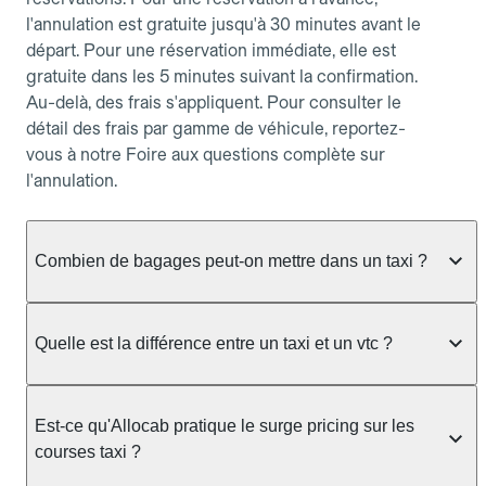
l'annulation est gratuite jusqu'à 30 minutes avant le
départ. Pour une réservation immédiate, elle est
gratuite dans les 5 minutes suivant la confirmation.
Au-delà, des frais s'appliquent. Pour consulter le
détail des frais par gamme de véhicule, reportez-
vous à notre Foire aux questions complète sur
l'annulation.
Combien de bagages peut-on mettre dans un taxi ?
La capacité dépend du véhicule taxi disponible : un
taxi berline accueille en général jusqu'à 3 bagages
Quelle est la différence entre un taxi et un vtc ?
de taille moyenne. Pour des bagages volumineux
ou nombreux, précisez-le dans le champ "Message
Le taxi est un service réglementé qui peut vous
au chauffeur" lors de la réservation. Le prix n'est
prendre en charge directement dans la rue, à une
Est-ce qu'Allocab pratique le surge pricing sur les
pas impacté par le nombre de bagages.
station ou sur réservation, avec un tarif au
courses taxi ?
compteur. Le VTC fonctionne uniquement sur