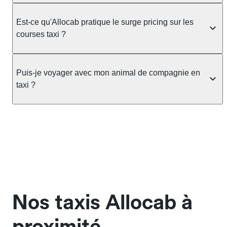
ou nombreux, précisez-le dans le champ "Message
Le taxi est un service réglementé qui peut vous
au chauffeur" lors de la réservation. Le prix n'est
prendre en charge directement dans la rue, à une
Est-ce qu'Allocab pratique le surge pricing sur les
pas impacté par le nombre de bagages.
station ou sur réservation, avec un tarif au
courses taxi ?
compteur. Le VTC fonctionne uniquement sur
réservation et propose un prix fixe annoncé à
Non. Le tarif des taxis est encadré par la
l'avance. Chez Allocab, réservez facilement votre
réglementation préfectorale et suit un barème
Puis-je voyager avec mon animal de compagnie en
taxi.
officiel : il protège des hausses liées à la demande.
taxi ?
Chez Allocab, le prix estimé est affiché avant la
réservation. Seules les majorations légales (nuit,
Oui, les animaux de compagnie sont acceptés à
jours fériés) peuvent s'appliquer.
bord des taxis Allocab, à condition de voyager dans
une cage ou une caisse de transport adaptée.
Pensez à le signaler dans le champ "Message au
chauffeur". Les chiens d'assistance sont acceptés
sans cage ni frais supplémentaire, mais doivent
également être mentionnés à l'avance.
Nos taxis Allocab à
proximité