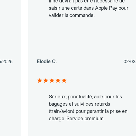
Il ne devrait pas être nécessaire de
saisir une carte dans Apple Pay pour
valider la commande.
Elodie C.
5/2025
02/03
Sérieux, ponctualité, aide pour les
bagages et suivi des retards
(train/avion) pour garantir la prise en
charge. Service premium.