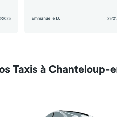
Emmanuelle D.
3/2025
29/01
nos Taxis à Chanteloup-e