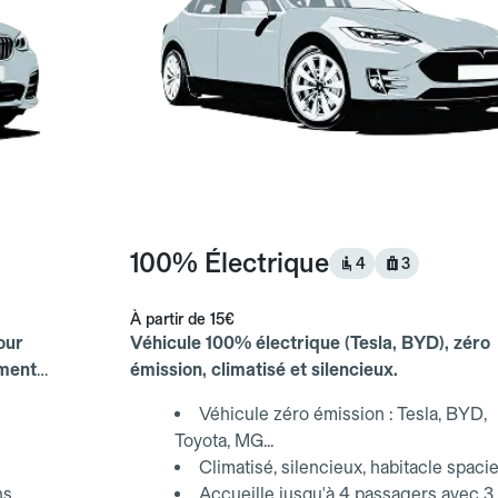
100% Électrique
4
3
À partir de
15€
our
Véhicule 100% électrique (Tesla, BYD), zéro
ements
émission, climatisé et silencieux.
Véhicule zéro émission : Tesla, BYD,
Toyota, MG...
Climatisé, silencieux, habitacle spaci
ns
Accueille jusqu'à 4 passagers avec 3