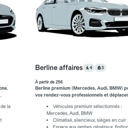
Berline affaires
4
3
À partir de
25€
one.
Berline premium (Mercedes, Audi, BMW) p
vos rendez-vous professionnels et déplac
d'affaires.
de la
Véhicules premium sélectionnés :
Mercedes, Audi, BMW
t
Climatisé, silencieux, sièges en cuir
Espace aux jambes généreux, finitio