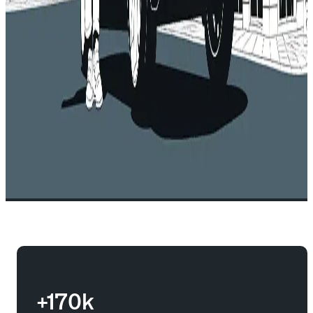
+170k