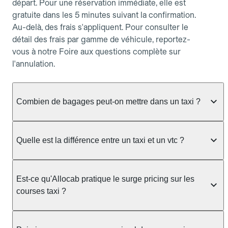
départ. Pour une réservation immédiate, elle est
gratuite dans les 5 minutes suivant la confirmation.
Au-delà, des frais s'appliquent. Pour consulter le
détail des frais par gamme de véhicule, reportez-
vous à notre Foire aux questions complète sur
l'annulation.
Combien de bagages peut-on mettre dans un taxi ?
La capacité dépend du véhicule taxi disponible : un
taxi berline accueille en général jusqu'à 3 bagages
Quelle est la différence entre un taxi et un vtc ?
de taille moyenne. Pour des bagages volumineux
ou nombreux, précisez-le dans le champ "Message
Le taxi est un service réglementé qui peut vous
au chauffeur" lors de la réservation. Le prix n'est
prendre en charge directement dans la rue, à une
Est-ce qu'Allocab pratique le surge pricing sur les
pas impacté par le nombre de bagages.
station ou sur réservation, avec un tarif au
courses taxi ?
compteur. Le VTC fonctionne uniquement sur
réservation et propose un prix fixe annoncé à
Non. Le tarif des taxis est encadré par la
l'avance. Chez Allocab, réservez facilement votre