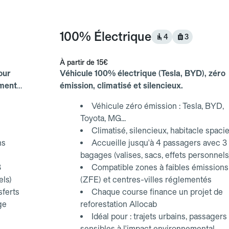
100% Électrique
4
3
À partir de
15€
our
Véhicule 100% électrique (Tesla, BYD), zéro
ements
émission, climatisé et silencieux.
Véhicule zéro émission : Tesla, BYD,
Toyota, MG...
Climatisé, silencieux, habitacle spaci
ns
Accueille jusqu'à 4 passagers avec 3
bagages (valises, sacs, effets personnels
3
Compatible zones à faibles émissions
els)
(ZFE) et centres-villes réglementés
sferts
Chaque course finance un projet de
ge
reforestation Allocab
Idéal pour : trajets urbains, passagers
sensibles à l'impact environnemental