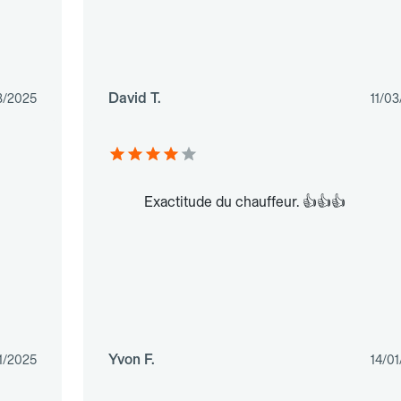
David T.
3/2025
11/0
Exactitude du chauffeur. 👍👍👍
Yvon F.
1/2025
14/0