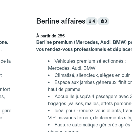
Berline affaires
4
3
À partir de
25€
one.
Berline premium (Mercedes, Audi, BMW) p
vos rendez-vous professionnels et déplac
d'affaires.
de la
Véhicules premium sélectionnés :
Mercedes, Audi, BMW
t
Climatisé, silencieux, sièges en cuir
Espace aux jambes généreux, finitio
nfort
haut de gamme
es,
Accueille jusqu'à 4 passagers avec 
bagages (valises, malles, effets personn
s gare
Idéal pour : rendez-vous clients, tran
ce
VIP, missions terrain, déplacements siè
Facture automatique générée après
chaque course