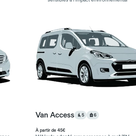
Van Access
5
6
À partir de
45€