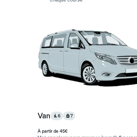
Van
6
7
À partir de
45€