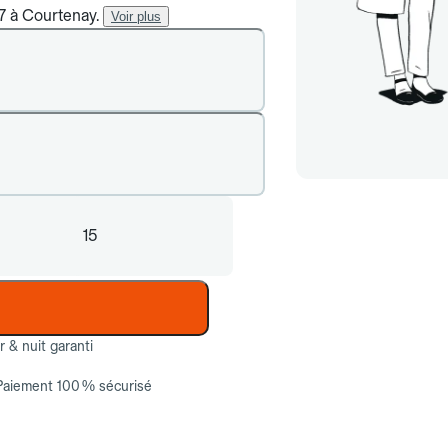
/7 à Courtenay.
Voir plus
15
ur & nuit garanti
Paiement 100 % sécurisé