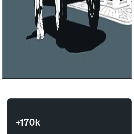
+170k