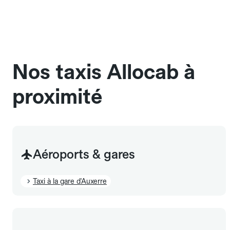
une cage ou une caisse de transport adaptée.
Pensez à le signaler dans le champ "Message au
chauffeur". Les chiens d'assistance sont acceptés
sans cage ni frais supplémentaire, mais doivent
également être mentionnés à l'avance.
Nos taxis Allocab à
proximité
Aéroports & gares
Taxi à la gare d'Auxerre